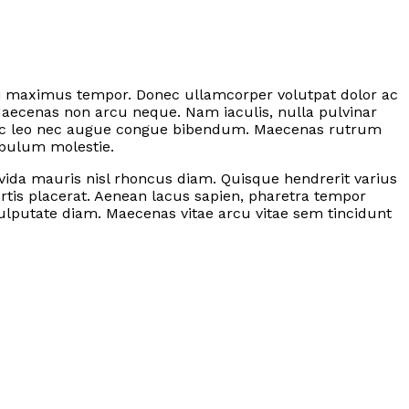
 dui maximus tempor. Donec ullamcorper volutpat dolor ac
Maecenas non arcu neque. Nam iaculis, nulla pulvinar
 nec leo nec augue congue bibendum. Maecenas rutrum
ibulum molestie.
ravida mauris nisl rhoncus diam. Quisque hendrerit varius
rtis placerat. Aenean lacus sapien, pharetra tempor
ulputate diam. Maecenas vitae arcu vitae sem tincidunt