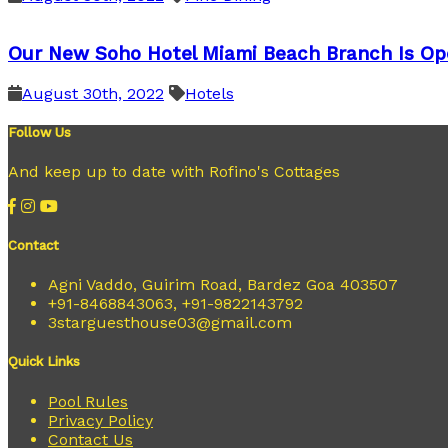
Our New Soho Hotel Miami Beach Branch Is Op
August 30th, 2022
Hotels
Follow Us
And keep up to date with Rofino's Cottages
Contact
Agni Vaddo, Guirim Road, Bardez Goa 403507
+91-8468843063, +91-9822143792
3starguesthouse03@gmail.com
Quick Links
Pool Rules
Privacy Policy
Contact Us