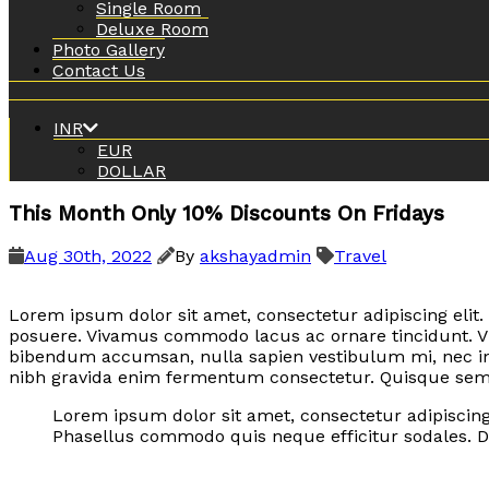
Single Room
Deluxe Room
Photo Gallery
Contact Us
INR
EUR
DOLLAR
This Month Only 10% Discounts On Fridays
Aug 30th, 2022
By
akshayadmin
Travel
Lorem ipsum dolor sit amet, consectetur adipiscing elit.
posuere. Vivamus commodo lacus ac ornare tincidunt. Vi
bibendum accumsan, nulla sapien vestibulum mi, nec in
nibh gravida enim fermentum consectetur. Quisque semper
Lorem ipsum dolor sit amet, consectetur adipiscing 
Phasellus commodo quis neque efficitur sodales. Do