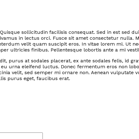
 Quisque sollicitudin facilisis consequat. Sed in est sed
vamus in lectus orci. Fusce sit amet consectetur nulla. 
terdum velit quam suscipit eros. In vitae lorem mi. Ut
 ultricies finibus. Pellentesque lobortis ante a mi vest
it, purus at sodales placerat, ex ante sodales felis, id g
a eu urna eleifend luctus. Donec fermentum eros non lobo
inia velit, sed semper mi ornare non. Aenean vulputate v
lis purus eget, faucibus erat.