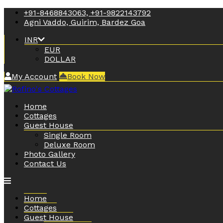
+91-8468843063, +91-9822143792
Agni Vaddo, Guirim, Bardez Goa
INR
EUR
DOLLAR
My Account
Book Now
Home
Cottages
Guest House
Single Room
Deluxe Room
Photo Gallery
Contact Us
Home
Cottages
Guest House